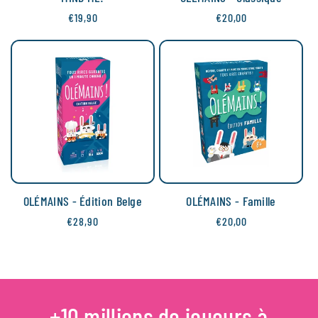
o
Prix
€19,90
Prix
€20,00
habituel
habituel
n
:
OLÉMAINS - Édition Belge
OLÉMAINS - Famille
Prix
€28,90
Prix
€20,00
habituel
habituel
+10 millions de joueurs à