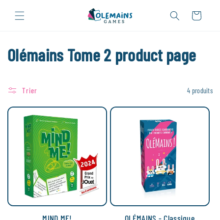
Ignorer et
passer au
Panier
contenu
C
Olémains Tome 2 product page
o
Trier
4 produits
l
l
e
c
t
i
MIND ME!
OLÉMAINS - Classique