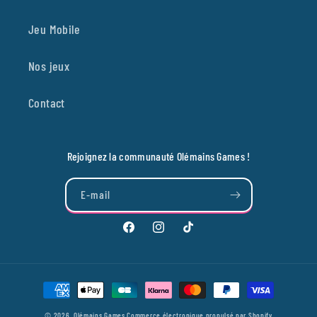
Jeu Mobile
Nos jeux
Contact
Rejoignez la communauté Olémains Games !
E-mail
Facebook
Instagram
TikTok
Moyens
de
© 2026,
Olémains Games
Commerce électronique propulsé par Shopify